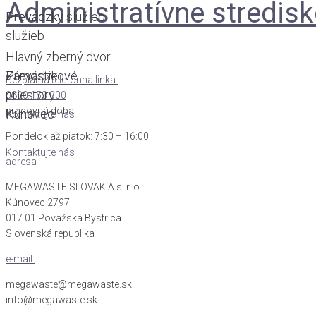
Administratívne stredis
Prevádzky služieb
Prevádzky
služieb
Hlavný zberný dvor
Zámostie
Prevádzkové
Bezplatná telefónna linka:
priestory
0800 153 000
pracovná doba:
Kúnovec
Kontaktujte nás
Pondelok až piatok: 7:30 – 16:00
Kontaktujte nás
adresa
MEGAWASTE SLOVAKIA s. r. o.
Kúnovec 2797
017 01 Považská Bystrica
Slovenská republika
e-mail:
megawaste@megawaste.sk
info@megawaste.sk