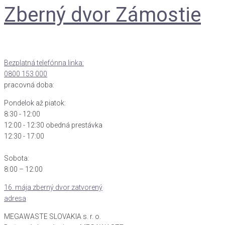
Zberný dvor Zámostie
Bezplatná telefónna linka:
0800 153 000
pracovná doba:
Pondelok až piatok:
8:30 - 12:00
12:00 - 12:30 obedná prestávka
12:30 - 17:00
Sobota:
8:00 – 12:00
16. mája zberný dvor zatvorený
adresa
MEGAWASTE SLOVAKIA s. r. o.