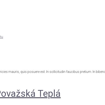
tu
 ultricies mauris, quis posuere est. In sollicitudin faucibus pretium. In bi
Považská Teplá