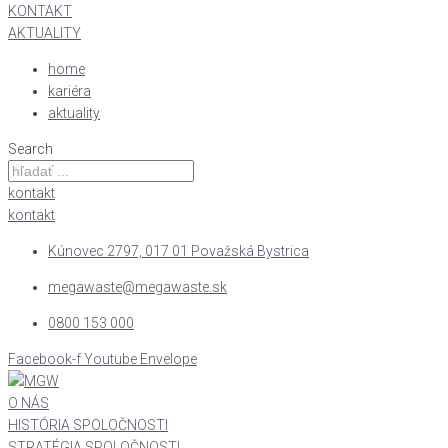
KONTAKT
AKTUALITY
home
kariéra
aktuality
Search
kontakt
kontakt
Kúnovec 2797, 017 01 Považská Bystrica
megawaste@megawaste.sk
0800 153 000
Facebook-f
Youtube
Envelope
O NÁS
HISTÓRIA SPOLOČNOSTI
STRATÉGIA SPOLOČNOSTI