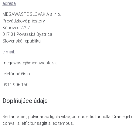
adresa
MEGAWASTE SLOVAKIA s. r. o.
Prevádzkové priestory
Kúnovec 2797
017 01 Považská Bystrica
Slovenská republika
e-mail:
megawaste@megawaste.sk
telefónné číslo:
0911 906 150
Doplňujúce údaje
Sed ante nisi, pulvinar ac ligula vitae, cursus efficitur nulla. Cras eget
convallis, efficitur sagittis leo tempus.