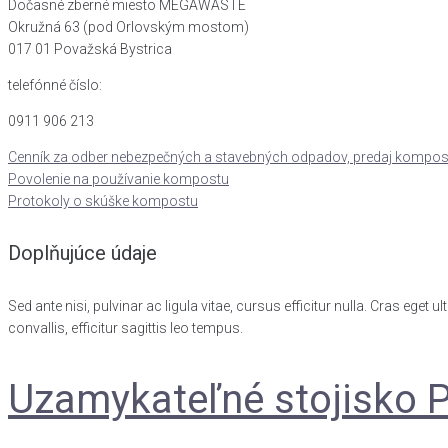
Dočasné zberné miesto MEGAWASTE
Okružná 63 (pod Orlovským mostom)
017 01 Považská Bystrica
telefónné číslo:
0911 906 213
Cenník za odber nebezpečných a stavebných odpadov, predaj kompos
Povolenie na používanie kompostu
Protokoly o skúške kompostu
Doplňujúce údaje
Sed ante nisi, pulvinar ac ligula vitae, cursus efficitur nulla. Cras eget
convallis, efficitur sagittis leo tempus.
Uzamykateľné stojisko 