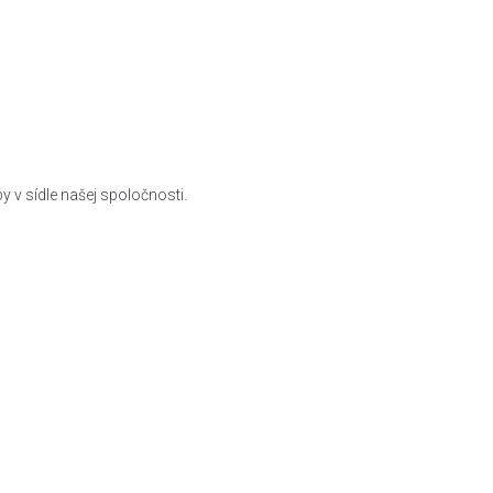
y v sídle našej spoločnosti.