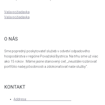
Vaša požiadavka
Vaša požiadavka
O NÁS
Sme popredný poskytovateľ služieb v odvetví odpadového
hospodárstva v regióne Považská Bystrica. Na trhu sme už viac
ako 15 rokov . Máme jasne stanovený cieľ, „neustále rozširovať
portfólio našej pôsobnosti a zdokonaľovať naše služby“.
KONTAKT
Addresa:
MEGAWASTE SLOVAKIA s.r.o.
Hliny 1412, 017 07 Považská Bystrica, Slovakia