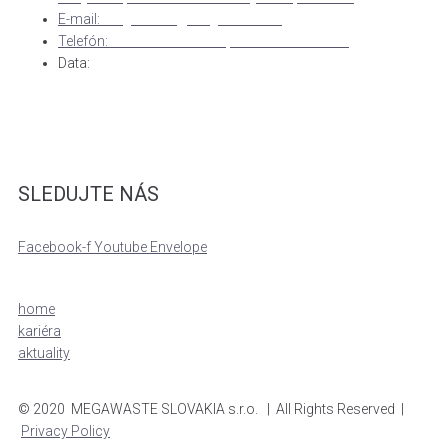
E-mail:
megawaste@megawaste.sk
Telefón:
+ 421 800 153 000, + 421 902 739 275
Data:
IČO: 36265144, DIČ: 2021888022
IČ DPH: SK2021888022 Tatra banka, 2627785154/1100
IBAN: SK14 1100 0000 0026 21185154
SLEDUJTE NÁS
Facebook-f
Youtube
Envelope
home
kariéra
aktuality
© 2020 MEGAWASTE SLOVAKIA s.r.o. | All Rights Reserved |
Privacy Policy