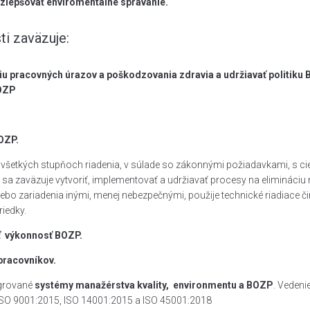
zlepšovať enviromentálne správanie.
i zaväzuje:
pracovných úrazov a poškodzovania zdravia a udržiavať politiku BO
BOZP
BOZP.
všetkých stupňoch riadenia, v súlade so zákonnými požiadavkami, s c
ia sa zaväzuje vytvoriť, implementovať a udržiavať procesy na elimináciu
ebo zariadenia inými, menej nebezpečnými, použije technické riadiace čin
riedky.
ť výkonnosť BOZP.
pracovníkov.
egrované
systémy manažérstva kvality, environmentu a BOZP
. Vedeni
em ISO 9001:2015, ISO 14001:2015 a ISO 45001:2018