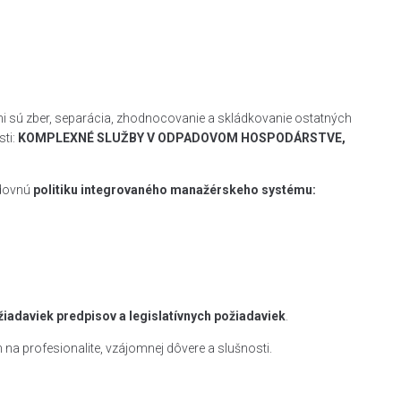
i sú zber, separácia, zhodnocovanie a skládkovanie ostatných
ti:
KOMPLEXNÉ SLUŽBY V ODPADOVOM HOSPODÁRSTVE,
edovnú
politiku integrovaného manažérskeho systému:
žiadaviek predpisov a legislatívnych požiadaviek
.
a profesionalite, vzájomnej dôvere a slušnosti.