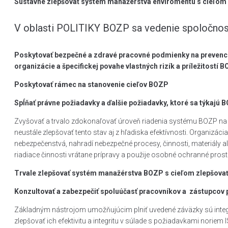
Sústavne zlepšovať systém manažérstva enviromentu s cieľom 
V oblasti POLITIKY BOZP sa vedenie spoločnost
Poskytovať bezpečné a zdravé pracovné podmienky na prevenciu 
organizácie a špecifickej povahe vlastných rizík a príležitostí 
Poskytovať rámec na stanovenie cieľov BOZP
Spĺňať právne požiadavky a ďalšie požiadavky, ktoré sa týkajú 
Zvyšovať a trvalo zdokonaľovať úroveň riadenia systému BOZP na 
neustále zlepšovať tento stav aj z hľadiska efektívnosti. Organizác
nebezpečenstvá, nahradí nebezpečné procesy, činnosti, materiály al
riadiace činnosti vrátane prípravy a použije osobné ochranné prost
Trvale zlepšovať systém manažérstva BOZP s cieľom zlepšova
Konzultovať a zabezpečiť spoluúčasť pracovníkov a zástupcov 
Základným nástrojom umožňujúcim plniť uvedené záväzky sú int
zlepšovať ich efektivitu a integritu v súlade s požiadavkami nori