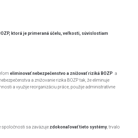
ZP, ktorá je primeraná účelu, veľkosti, súvislostiam
ieľom
eliminovať nebezpečenstvo a znižovať riziká BOZP
a
 nebezpečenstva a znižovanie rizika BOZP tak, že eliminuje
nosti a využije reorganizáciu práce, použije administratívne
e spoločnosti sa zaväzuje
zdokonaľovať tieto systémy
, trvalo