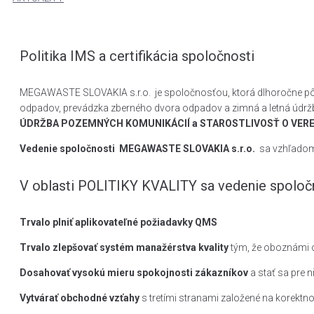
Politika IMS a certifikácia spoločnosti
MEGAWASTE SLOVAKIA s.r.o. je spoločnosťou, ktorá dlhoročne pôso
odpadov, prevádzka zberného dvora odpadov a zimná a letná údržba
ÚDRŽBA POZEMNÝCH KOMUNIKÁCIÍ a STAROSTLIVOSŤ O VER
Vedenie spoločnosti MEGAWASTE SLOVAKIA s.r.o.
sa vzhľadom
V oblasti POLITIKY KVALITY sa vedenie spoločn
Trvalo plniť aplikovateľné požiadavky QMS
Trvalo zlepšovať systém manažérstva kvality
tým, že oboznámi 
Dosahovať vysokú mieru spokojnosti zákazníkov
a stať sa pre 
Vytvárať obchodné vzťahy
s tretími stranami založené na korektno