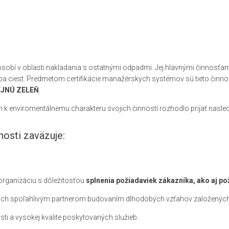
bí v oblasti nakladania s ostatnými odpadmi. Jej hlavnými činnosťam
 ciest. Predmetom certifikácie manažérskych systémov sú tieto činnos
EJNÚ ZELEŇ
.
 k enviromentálnemu charakteru svojich činností rozhodlo prijať nasl
osti zaväzuje:
organizáciu s dôležitosťou
splnenia požiadaviek zákazníka, ako aj po
nich spoľahlivým partnerom budovaním dlhodobých vzťahov založených n
sti a vysokej kvalite poskytovaných služieb.