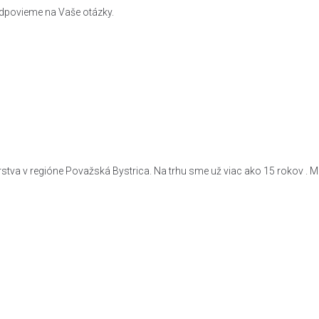
odpovieme na Vaše otázky.
a v regióne Považská Bystrica. Na trhu sme už viac ako 15 rokov . Mám