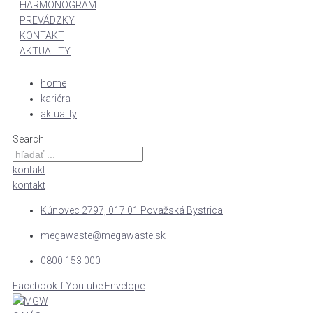
HARMONOGRAM
PREVÁDZKY
KONTAKT
AKTUALITY
home
kariéra
aktuality
Search
kontakt
kontakt
Kúnovec 2797, 017 01 Považská Bystrica
megawaste@megawaste.sk
0800 153 000
Facebook-f
Youtube
Envelope