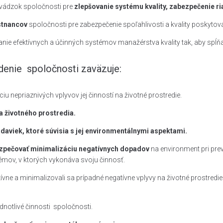
evádzok spoločnosti pre
zlepšovanie systému kvality, zabezpečenie ri
stnancov
spoločnosti pre zabezpečenie spoľahlivosti a kvality poskytov
anie efektívnych a účinných systémov manažérstva kvality tak, aby spĺň
nie spoločnosti zaväzuje:
u nepriaznivých vplyvov jej činností na životné prostredie.
a životného prostredia.
daviek, ktoré súvisia s jej environmentálnymi aspektami.
ezpečovať minimalizáciu negatívnych dopadov
na environment pri pre
témov, v ktorých vykonáva svoju činnosť.
ktívne a minimalizovali sa prípadné negatívne vplyvy na životné prostred
ednotlivé činnosti spoločnosti.