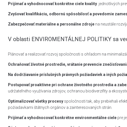
Prijímať a vyhodnocovať konkrétne ciele kvality
jednotlivých pr
Zvyšovať kvalifikáciu, odbornú spôsobilosť a povedomie zame
Zabezpečovať materiálne a personálne zdroje
na neustále rozvíj
V oblasti ENVIROMENTÁLNEJ POLITIKY sa vede
Plánovať a realizovať rozvoj spoločnosti s ohľadom na minimalizáci
Ochraňovať životné prostredie, vrátanie prevencie znečisťovani
Na dodržiavanie príslušných právnych požiadaviek a iných požia
Postupovať proaktívne pri ochrane životného prostredia a zab
udržateľného využívania zdrojov, ochranou biodiverzifity a ekosys
Optimalizovať všetky procesy
spoločnosti tak, aby prebiehali efe
požiadavkami štátnych orgánov a zainteresovaných strán.
Prijímať a vyhodnocovať konkrétne environmentálne ciele
pre j