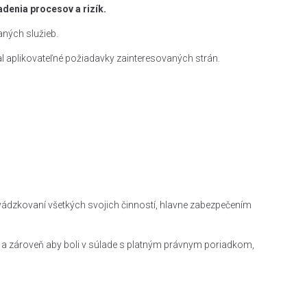
adenia procesov a rizík.
aných služieb.
al aplikovateľné požiadavky zainteresovaných strán.
vádzkovaní všetkých svojich činností, hlavne zabezpečením
ie a zároveň aby boli v súlade s platným právnym poriadkom,