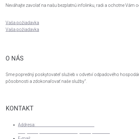
Neváhajte zavolať na našu bezplatnú infolinku, radi a ochotne Vám 
Vaša požiadavka
Vaša požiadavka
O NÁS
Sme popredný poskytovateľ služieb v odvetví odpadového hospodárstv
pôsobnosti a zdokonaľovať naše služby“.
KONTAKT
Addresa:
MEGAWASTE SLOVAKIA s.r.o.
Hliny 1412, 017 07 Považská Bystrica, Slovakia
E-mail:
megawaste@megawaste.sk