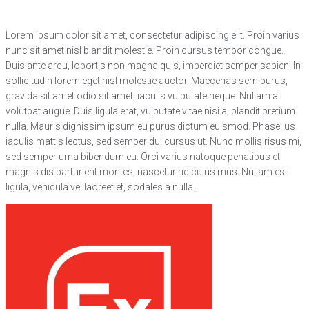
Lorem ipsum dolor sit amet, consectetur adipiscing elit. Proin varius
nunc sit amet nisl blandit molestie. Proin cursus tempor congue.
Duis ante arcu, lobortis non magna quis, imperdiet semper sapien. In
sollicitudin lorem eget nisl molestie auctor. Maecenas sem purus,
gravida sit amet odio sit amet, iaculis vulputate neque. Nullam at
volutpat augue. Duis ligula erat, vulputate vitae nisi a, blandit pretium
nulla. Mauris dignissim ipsum eu purus dictum euismod. Phasellus
iaculis mattis lectus, sed semper dui cursus ut. Nunc mollis risus mi,
sed semper urna bibendum eu. Orci varius natoque penatibus et
magnis dis parturient montes, nascetur ridiculus mus. Nullam est
ligula, vehicula vel laoreet et, sodales a nulla.