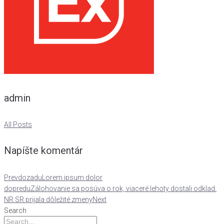
admin
All Posts
Napíšte komentár
Prev
dozadu
Lorem ipsum dolor
dopredu
Zálohovanie sa posúva o rok, viaceré lehoty dostali odklad.
NR SR prijala dôležité zmeny
Next
Search