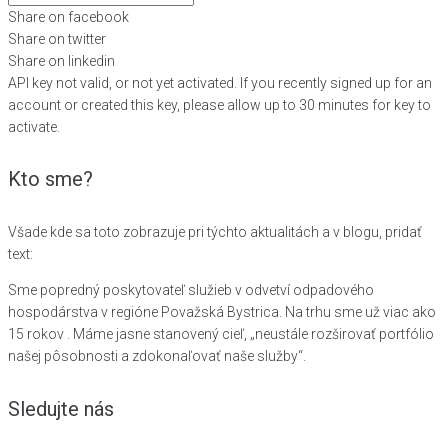
Share on facebook
Share on twitter
Share on linkedin
API key not valid, or not yet activated. If you recently signed up for an
account or created this key, please allow up to 30 minutes for key to
activate.
Kto sme?
Všade kde sa toto zobrazuje pri týchto aktualitách a v blogu, pridať
text:
Sme popredný poskytovateľ služieb v odvetví odpadového
hospodárstva v regióne Považská Bystrica. Na trhu sme už viac ako
15 rokov . Máme jasne stanovený cieľ, „neustále rozširovať portfólio
našej pôsobnosti a zdokonaľovať naše služby“.
Sledujte nás