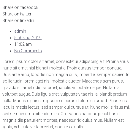
Share on facebook
Share on twitter
Share on linkedin
admin
5 března, 2019
11:02 am
No Comments
Lorem ipsum dolor sit amet, consectetur adipiscing elit. Proin varius
nunc sit amet nisl blandit molestie. Proin cursus tempor congue.
Duis ante arcu, lobortis non magna quis, imperdiet semper sapien. In
sollicitudin lorem eget nisl molestie auctor. Maecenas sem purus,
gravida sit amet odio sit amet, iaculis vulputate neque. Nullam at
volutpat augue. Duis ligula erat, vulputate vitae nisi a, blandit pretium
nulla. Mauris dignissim ipsum eu purus dictum euismod. Phasellus
iaculis mattis lectus, sed semper dui cursus ut. Nunc mollis risus mi,
sed semper urna bibendum eu. Orci varius natoque penatibus et
magnis dis parturient montes, nascetur ridiculus mus. Nullam est
ligula, vehicula vel laoreet et, sodales a nulla.