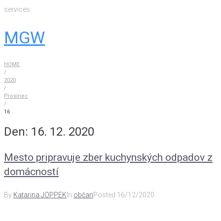
Skip
services
to
content
MGW
HOME
/
2020
/
Prosinec
/
16
Den:
16. 12. 2020
Mesto pripravuje zber kuchynských odpadov z
domácností
By
Katarina JOPPEK
In
občan
Posted
16/12/2020