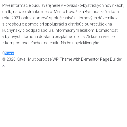
Prvé informácie budú zverejnené v Považsko-bystrických novinkách,
na fb, na web stránke mesta. Mesto Považská Bystrica začiatkom
roka 2021 osloví domové spoločenstvá a domových dôverníkov
s prosbou o pomoc pri spolupráci s distribúciou vrecúšok na
kuchynský bioodpad spolu s informačným letákom. Domácnosti
v bytových domoch dostanú bezplatne rolku s 25 kusmi vreciek
z kompostovateľného materiálu. Na čo najefektívnejšie...
0
More
© 2026 Kava | Multipurpose WP Theme with Elementor Page Builder
X