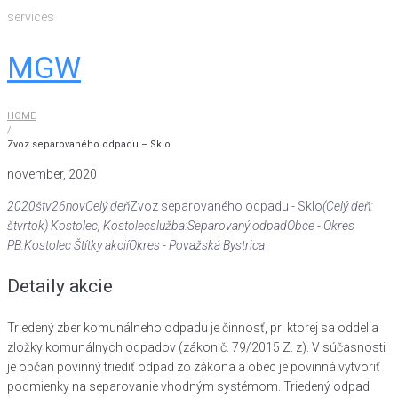
Skip
services
to
content
MGW
HOME
/
Zvoz separovaného odpadu – Sklo
november, 2020
2020
štv
26
nov
Celý deň
Zvoz separovaného odpadu - Sklo
(Celý deň:
štvrtok)
Kostolec
, Kostolec
služba:
Separovaný odpad
Obce - Okres
PB:
Kostolec
Štítky akcií
Okres - Považská Bystrica
Detaily akcie
Triedený zber komunálneho odpadu je činnosť, pri ktorej sa oddelia
zložky komunálnych odpadov (zákon č. 79/2015 Z. z). V súčasnosti
je občan povinný triediť odpad zo zákona a obec je povinná vytvoriť
podmienky na separovanie vhodným systémom. Triedený odpad