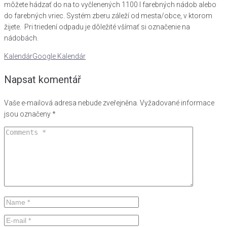
môžete hádzať do na to vyčlenených 1100 l farebných nádob alebo
do farebných vriec. Systém zberu záleží od mesta/obce, v ktorom
žijete. Pri triedení odpadu je dôležité všímať si označenie na
nádobách.
Kalendár
Google Kalendár
Napsat komentář
Vaše e-mailová adresa nebude zveřejněna.
Vyžadované informace
jsou označeny
*