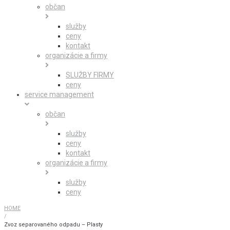
občan
služby
ceny
kontakt
organizácie a firmy
SLUŽBY FIRMY
ceny
service management
občan
služby
ceny
kontakt
organizácie a firmy
služby
ceny
HOME
/
Zvoz separovaného odpadu – Plasty