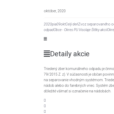
október, 2020
2020
pia
09
okt
Celý deň
Zvoz separovaného od
odpad
Obce - Okres PU:
Visolaje
Štítky akcií
Okre
Detaily akcie
Triedený zber komunálneho odpadu je činnos
79/2015 Z. z). V súčasnosti je občan povinn
na separovanie vhodným systémom. Trieden
nádob alebo do farebných vriec. Systém zber
dôležité všímať si označenie na nádobách.