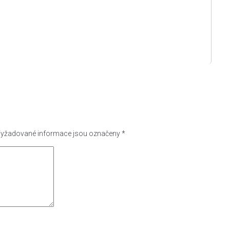
yžadované informace jsou označeny
*