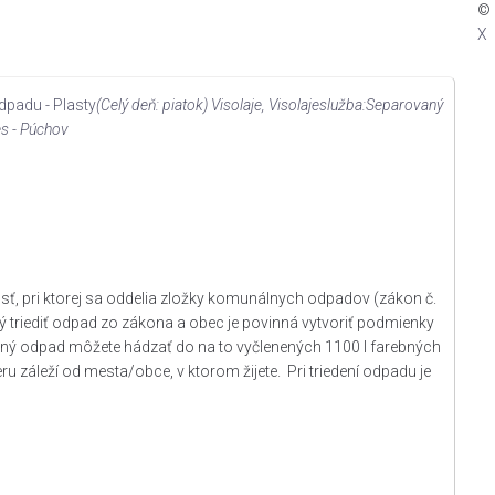
© 
X
padu - Plasty
(Celý deň: piatok)
Visolaje
, Visolaje
služba:
Separovaný
s - Púchov
ť, pri ktorej sa oddelia zložky komunálnych odpadov (zákon č.
ý triediť odpad zo zákona a obec je povinná vytvoriť podmienky
ý odpad môžete hádzať do na to vyčlenených 1100 l farebných
u záleží od mesta/obce, v ktorom žijete. Pri triedení odpadu je