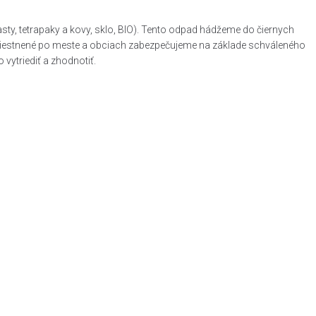
, tetrapaky a kovy, sklo, BIO). Tento odpad hádžeme do čiernych
zmiestnené po meste a obciach zabezpečujeme na základe schváleného
ytriediť a zhodnotiť.