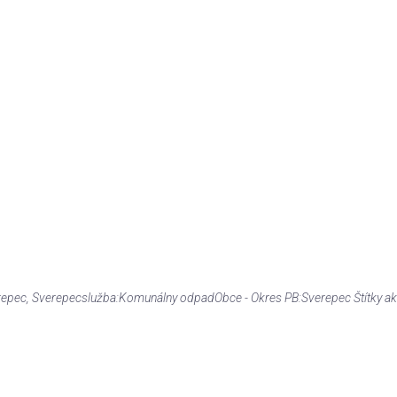
repec
, Sverepec
služba:
Komunálny odpad
Obce - Okres PB:
Sverepec
Štítky ak