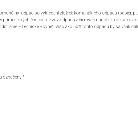
nálny odpad po vytriedení zložiek komunálneho odpadu (papier, plasty
 a v prímestských častiach. Zvoz odpadu z čiernych nádob, ktoré sú ro
ránie – Lednické Rovne“. Viac ako 60% tohto odpadu by sa však dalo v
ou označeny
*