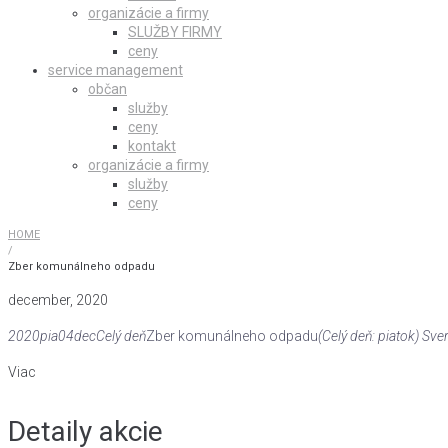
organizácie a firmy
SLUŽBY FIRMY
ceny
service management
občan
služby
ceny
kontakt
organizácie a firmy
služby
ceny
HOME
/
Zber komunálneho odpadu
december, 2020
2020
pia
04
dec
Celý deň
Zber komunálneho odpadu
(Celý deň: piatok)
Sve
Viac
Detaily akcie