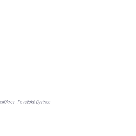
cií
Okres - Považská Bystrica