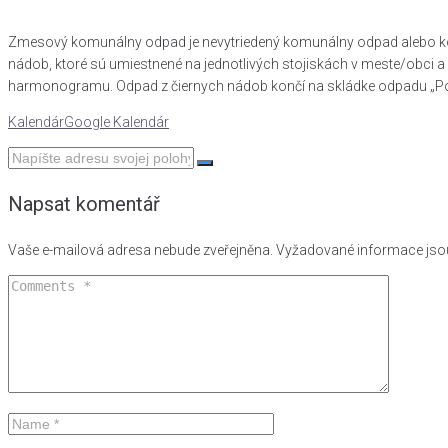
Zmesový komunálny odpad je nevytriedený komunálny odpad alebo komu
nádob, ktoré sú umiestnené na jednotlivých stojiskách v meste/obci
harmonogramu. Odpad z čiernych nádob končí na skládke odpadu „Podst
Kalendár
Google Kalendár
Napsat komentář
Vaše e-mailová adresa nebude zveřejněna.
Vyžadované informace js