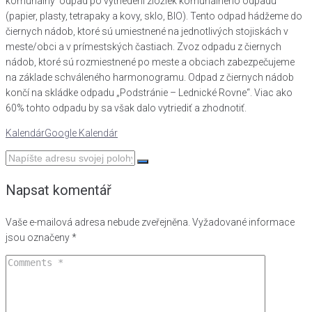
komunálny odpad po vytriedení zložiek komunálneho odpadu
(papier, plasty, tetrapaky a kovy, sklo, BIO). Tento odpad hádžeme do
čiernych nádob, ktoré sú umiestnené na jednotlivých stojiskách v
meste/obci a v prímestských častiach. Zvoz odpadu z čiernych
nádob, ktoré sú rozmiestnené po meste a obciach zabezpečujeme
na základe schváleného harmonogramu. Odpad z čiernych nádob
končí na skládke odpadu „Podstránie – Lednické Rovne“. Viac ako
60% tohto odpadu by sa však dalo vytriediť a zhodnotiť.
Kalendár
Google Kalendár
Napsat komentář
Vaše e-mailová adresa nebude zveřejněna.
Vyžadované informace
jsou označeny
*