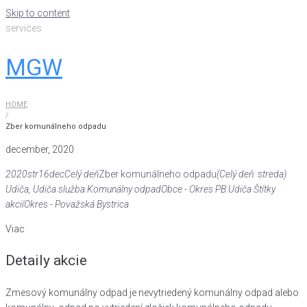
Skip to content
services
MGW
HOME
/
Zber komunálneho odpadu
december, 2020
2020
str
16
dec
Celý deň
Zber komunálneho odpadu
(Celý deň: streda)
Udiča
, Udiča
služba:
Komunálny odpad
Obce - Okres PB:
Udiča
Štítky
akcií
Okres - Považská Bystrica
Viac
Detaily akcie
Zmesový komunálny odpad je nevytriedený komunálny odpad alebo