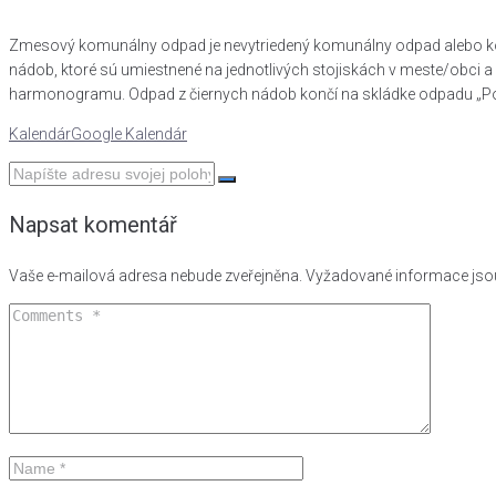
Zmesový komunálny odpad je nevytriedený komunálny odpad alebo komu
nádob, ktoré sú umiestnené na jednotlivých stojiskách v meste/obci
harmonogramu. Odpad z čiernych nádob končí na skládke odpadu „Podst
Kalendár
Google Kalendár
Napsat komentář
Vaše e-mailová adresa nebude zveřejněna.
Vyžadované informace js