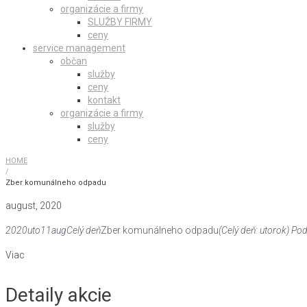
organizácie a firmy
SLUŽBY FIRMY
ceny
service management
občan
služby
ceny
kontakt
organizácie a firmy
služby
ceny
HOME
/
Zber komunálneho odpadu
august, 2020
2020
uto
11
aug
Celý deň
Zber komunálneho odpadu
(Celý deň: utorok)
Pod
Viac
Detaily akcie