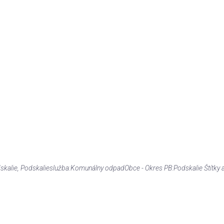
skalie
, Podskalie
služba:
Komunálny odpad
Obce - Okres PB:
Podskalie
Štítky 