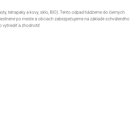
, tetrapaky a kovy, sklo, BIO). Tento odpad hádžeme do čiernych
zmiestnené po meste a obciach zabezpečujeme na základe schváleného
ytriediť a zhodnotiť.