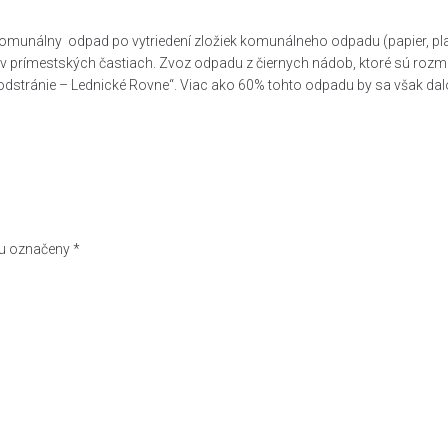
nálny odpad po vytriedení zložiek komunálneho odpadu (papier, plasty
 a v prímestských častiach. Zvoz odpadu z čiernych nádob, ktoré sú ro
ránie – Lednické Rovne“. Viac ako 60% tohto odpadu by sa však dalo v
ou označeny
*