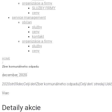
organizácie a firmy
SLUŽBY FIRMY
ceny
service management
občan
služby
ceny
kontakt
organizácie a firmy
služby
ceny
HOME
/
Zber komunálneho odpadu
december, 2020
2020
str
09
dec
Celý deň
Zber komunálneho odpadu
(Celý deň: streda)
Udi
Viac
Detaily akcie