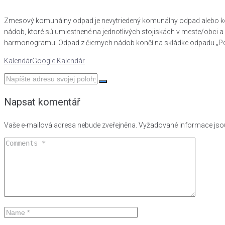
Zmesový komunálny odpad je nevytriedený komunálny odpad alebo komu
nádob, ktoré sú umiestnené na jednotlivých stojiskách v meste/obci
harmonogramu. Odpad z čiernych nádob končí na skládke odpadu „Podst
Kalendár
Google Kalendár
Napsat komentář
Vaše e-mailová adresa nebude zveřejněna.
Vyžadované informace js