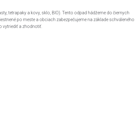
, tetrapaky a kovy, sklo, BIO). Tento odpad hádžeme do čiernych
zmiestnené po meste a obciach zabezpečujeme na základe schváleného
ytriediť a zhodnotiť.