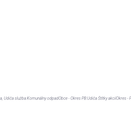
ča
, Udiča
služba:
Komunálny odpad
Obce - Okres PB:
Udiča
Štítky akcií
Okres - 