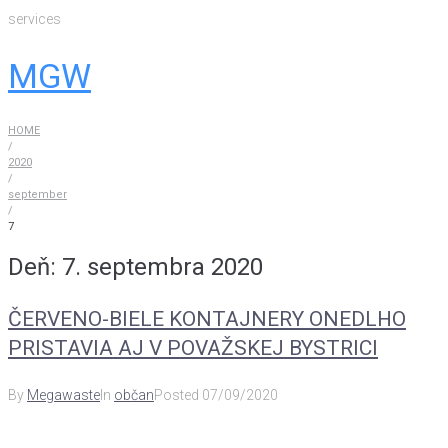
Skip
services
to
content
MGW
HOME
/
2020
/
september
/
7
Deň:
7. septembra 2020
ČERVENO-BIELE KONTAJNERY ONEDLHO
PRISTAVIA AJ V POVAŽSKEJ BYSTRICI
By
Megawaste
In
občan
Posted
07/09/2020