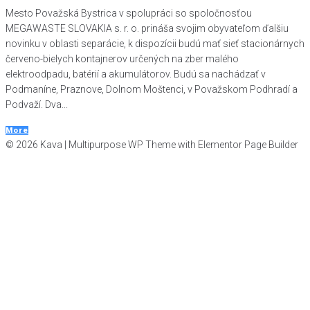
Mesto Považská Bystrica v spolupráci so spoločnosťou
MEGAWASTE SLOVAKIA s. r. o. prináša svojim obyvateľom ďalšiu
novinku v oblasti separácie, k dispozícii budú mať sieť stacionárnych
červeno-bielych kontajnerov určených na zber malého
elektroodpadu, batérií a akumulátorov. Budú sa nachádzať v
Podmaníne, Praznove, Dolnom Moštenci, v Považskom Podhradí a
Podvaží. Dva...
More
© 2026 Kava | Multipurpose WP Theme with Elementor Page Builder